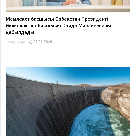
Мемлекет басшысы Өзбекстан Президенті
Әкімшілігінің Басшысы Саида Мирзиёеваны
қабылдады
09.08.2026
ЖАҢАЛЫҚТАР