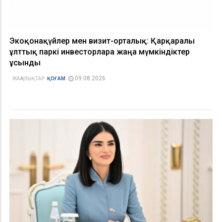
Экоқонақүйлер мен визит-орталық: Қарқаралы
ұлттық паркі инвесторларға жаңа мүмкіндіктер
ұсынды
09.08.2026
ЖАҢАЛЫҚТАР
ҚОҒАМ