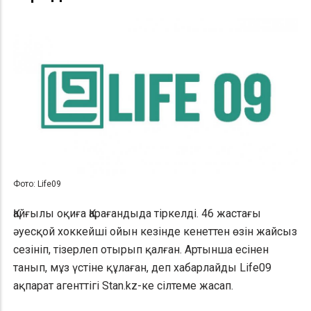
Фото: Life09
Қайғылы оқиға Қарағандыда тіркелді. 46 жастағы
әуесқой хоккейші ойын кезінде кенеттен өзін жайсыз
сезініп, тізерлеп отырып қалған. Артынша есінен
танып, мұз үстіне құлаған, деп хабарлайды Life09
ақпарат агенттігі Stan.kz-ке сілтеме жасап.