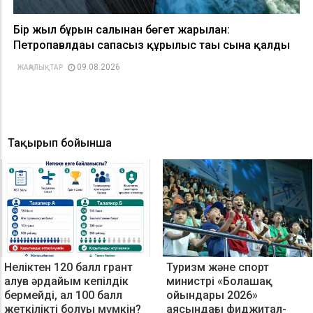
Бір жыл бұрын салынған бөгет жарылған:
Петропавлдағы сапасыз құрылыс тағы сынға қалды
09.08.2026
ЖАҢАЛЫҚТАР
Тақырып бойынша
Неліктен 120 балл грант
Туризм және спорт
алуға әрдайым кепілдік
министрі «Болашақ
бермейді, ал 100 балл
ойындары 2026»
жеткілікті болуы мүмкін?
аясындағы фиджитал-