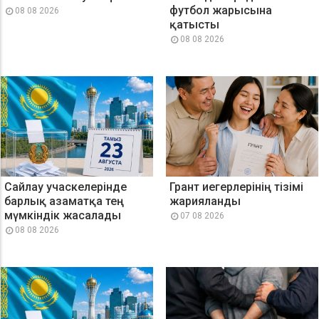
футбол жарысына
08 08 2026
қатысты
08 08 2026
Сайлау учаскелерінде
Грант иегерлерінің тізімі
барлық азаматқа тең
жарияланды
мүмкіндік жасалады
07 08 2026
08 08 2026