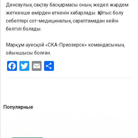
Денсаулық сақтау басқармасы оның жедел жәрдем
жеткенше өмірден өткенін хабарлады. Қайтыс болу
себептері сот-медициналық сараптамадан кейін
белгілі болады.
Марқұм әуесқой «СКА-Приозерск» командасының
ойыншысы болған.
Facebook
Twitter
Email
Share
Популярные