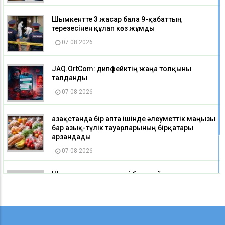
Шымкентте 3 жасар бала 9-қабаттың
терезесінен құлап көз жұмды
07 08 2026
JAQ.OrtCom: дипфейктің жаңа толқыны
талданды
07 08 2026
Қазақстанда бір апта ішінде әлеуметтік маңызы
бар азық-түлік тауарларының бірқатары
арзандады
07 08 2026
Шығыс Қазақстанда екі балақай телевизиялық
мұнараға шығып бара жатқан жерінен
тоқтатылды
07 08 2026