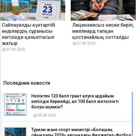
Сайлауалды күнтәртібі
Лицензиясыз несие беріп,
өңірлердің сұранысы
миллиард тапқан
негізінде қалыптасып
қостанайлық сотталды
жатыр
07 08 2026
07 08 2026
Последние новости
Неліктен 120 балл грант алуға әрдайым
кепілдік бермейді, ал 100 балл жеткілікті
болуы мүмкін?
08 08 2026
Туризм және спорт министрі «Болашақ
ойындары 2026» аясындағы фиджитал-футбол