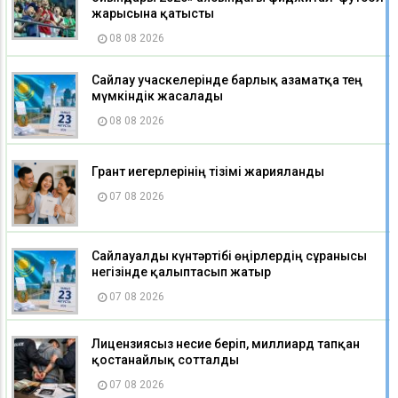
жарысына қатысты
08 08 2026
Сайлау учаскелерінде барлық азаматқа тең
мүмкіндік жасалады
08 08 2026
Грант иегерлерінің тізімі жарияланды
07 08 2026
Сайлауалды күнтәртібі өңірлердің сұранысы
негізінде қалыптасып жатыр
07 08 2026
Лицензиясыз несие беріп, миллиард тапқан
қостанайлық сотталды
07 08 2026