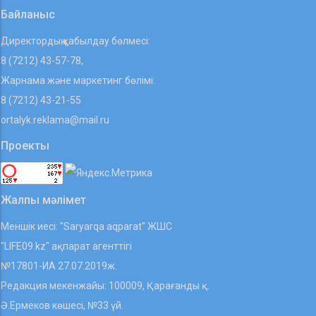
Байланыс
Директордың қабылдау бөлмесі:
8 (7212) 43-57-78,
Жарнама және маркетинг бөлімі:
8 (7212) 43-21-55
ortalyk.reklama@mail.ru
Проекты
Жалпы мәлімет
Меншік иесі: "Saryarqa aqparat" ЖШС
"LIFE09.kz" ақпарат агенттігі
№17801-ИА 27.07.2019ж.
Редакция мекенжайы: 100009, Қарағанды қ.
Ә.Ермеков көшесі, №33 үй.