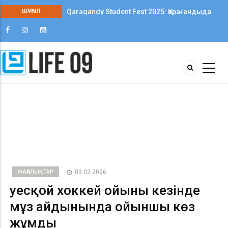
ШҰҒЫЛ
Qaragandy Student Fest 2025: Қарағандыда
колледж студенттері арасында алғаш рет
шығармашылық фестиваль өтті
ЖАҢАЛЫҚТАР
03 02 2026
Әуесқой хоккей ойыны кезінде
мұз айдынында ойыншы көз
жұмды