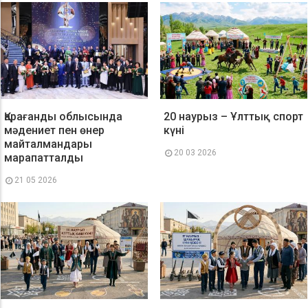
Қарағанды облысында
20 наурыз – Ұлттық спорт
мәдениет пен өнер
күні
майталмандары
20 03 2026
марапатталды
21 05 2026