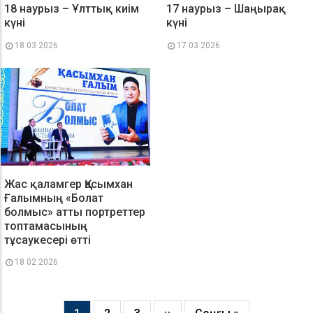
18 наурыз – Ұлттық киім
17 наурыз – Шаңырақ
күні
күні
18 03 2026
17 03 2026
Жас қаламгер Қасымхан
Ғалымның «Болат
болмыс» атты портреттер
топтамасының
тұсаукесері өтті
18 02 2026