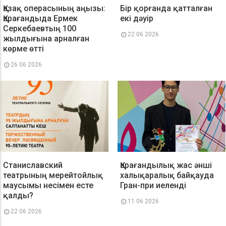
Қазақ операсының аңызы:
Бір қорғанда қатталған
Қарағандыда Ермек
екі дәуір
Серкебаевтың 100
22 06 2026
жылдығына арналған
көрме өтті
26 06 2026
Станиславский
Қарағандылық жас әнші
театрының мерейтойлық
халықаралық байқауда
маусымы несімен есте
Гран-при иеленді
қалды?
11 06 2026
22 06 2026