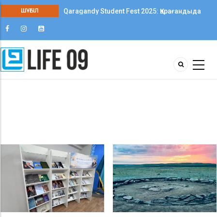
ШҰҒЫЛ
Qaragandy Student Fest 2025: Қарағандыда
колледж студенттері арасында алғаш рет
шығармашылық фестиваль өтті