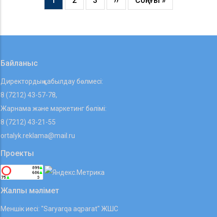
Current
1
Page
2
Page
3
Next
››
Last
Соңғы »
Pagination
page
page
page
Байланыс
Директордың қабылдау бөлмесі:
8 (7212) 43-57-78,
Жарнама және маркетинг бөлімі:
8 (7212) 43-21-55
ortalyk.reklama@mail.ru
Проекты
Жалпы мәлімет
Меншік иесі: "Saryarqa aqparat" ЖШС