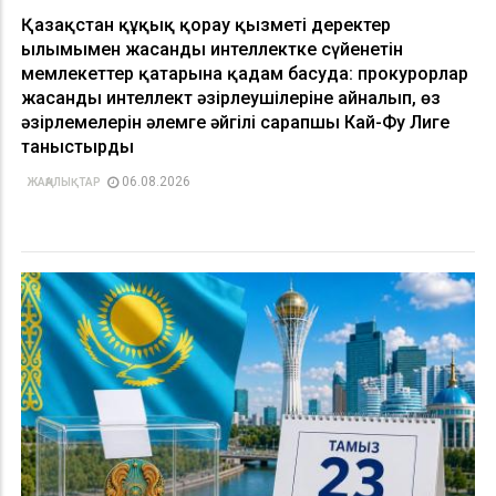
Қазақстан құқық қорғау қызметі деректер
ғылымымен жасанды интеллектке сүйенетін
мемлекеттер қатарына қадам басуда: прокурорлар
жасанды интеллект әзірлеушілеріне айналып, өз
әзірлемелерін әлемге әйгілі сарапшы Кай-Фу Лиге
таныстырды
06.08.2026
ЖАҢАЛЫҚТАР