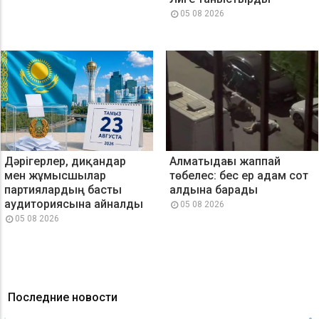
05 08 2026
Дәрігерлер, диқандар
Алматыдағы жаппай
мен жұмысшылар
төбелес: бес ер адам сот
партиялардың басты
алдына барады
аудиториясына айналды
05 08 2026
05 08 2026
Последние новости