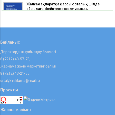
Жалған ақпаратқа қарсы орталық шілде
айындағы фейктерге шолу ұсынды
05 08 2026
Сіздерде де WhatsApp істен шықты ма
05 08 2026
Байланыс
Директордың қабылдау бөлмесі:
8 (7212) 43-57-78,
Жарнама және маркетинг бөлімі:
8 (7212) 43-21-55
ortalyk.reklama@mail.ru
Проекты
Жалпы мәлімет