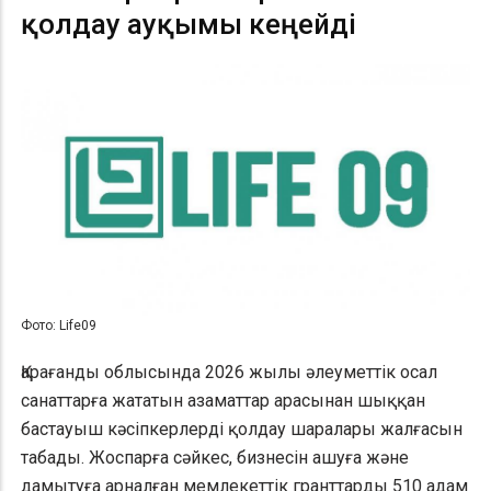
қолдау ауқымы кеңейді
Фото: Life09
Қарағанды облысында 2026 жылы әлеуметтік осал
санаттарға жататын азаматтар арасынан шыққан
бастауыш кәсіпкерлерді қолдау шаралары жалғасын
табады. Жоспарға сәйкес, бизнесін ашуға және
дамытуға арналған мемлекеттік гранттарды 510 адам