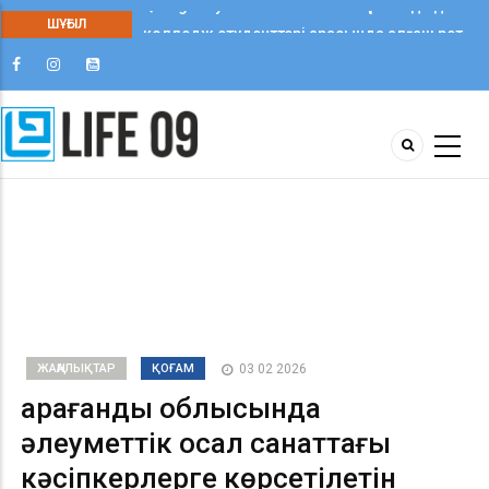
ШҰҒЫЛ
Qaragandy Student Fest 2025: Қарағандыда
колледж студенттері арасында алғаш рет
шығармашылық фестиваль өтті
ЖАҢАЛЫҚТАР
ҚОҒАМ
03 02 2026
Қарағанды облысында
әлеуметтік осал санаттағы
кәсіпкерлерге көрсетілетін