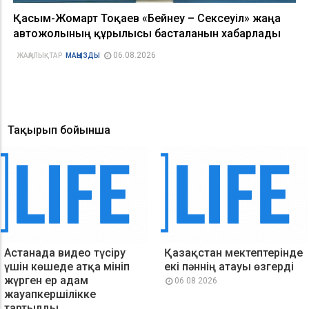
Қасым-Жомарт Тоқаев «Бейнеу – Сексеуіл» жаңа
автожолының құрылысы басталғанын хабарлады
06.08.2026
ЖАҢАЛЫҚТАР
МАҢЫЗДЫ
Тақырып бойынша
Астанада видео түсіру
Қазақстан мектептерінде
үшін көшеде атқа мініп
екі пәннің атауы өзгерді
жүрген ер адам
06 08 2026
жауапкершілікке
тартылды