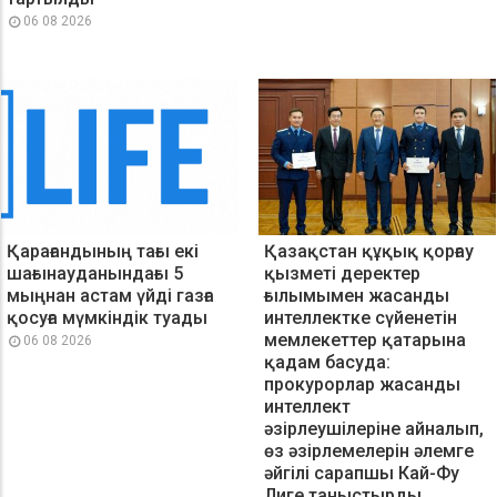
06 08 2026
Қарағандының тағы екі
Қазақстан құқық қорғау
шағынауданындағы 5
қызметі деректер
мыңнан астам үйді газға
ғылымымен жасанды
қосуға мүмкіндік туады
интеллектке сүйенетін
мемлекеттер қатарына
06 08 2026
қадам басуда:
прокурорлар жасанды
интеллект
әзірлеушілеріне айналып,
өз әзірлемелерін әлемге
әйгілі сарапшы Кай-Фу
Лиге таныстырды