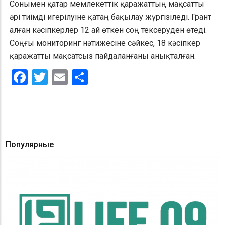
Сонымен қатар мемлекеттік қаражаттың мақсатты
әрі тиімді игерілуіне қатаң бақылау жүргізіледі. Грант
алған кәсіпкерлер 12 ай өткен соң тексеруден өтеді.
Соңғы мониторинг нәтижесіне сәйкес, 18 кәсіпкер
қаражатты мақсатсыз пайдаланғаны анықталған.
Facebook
Twitter
Email
Share
Популярные