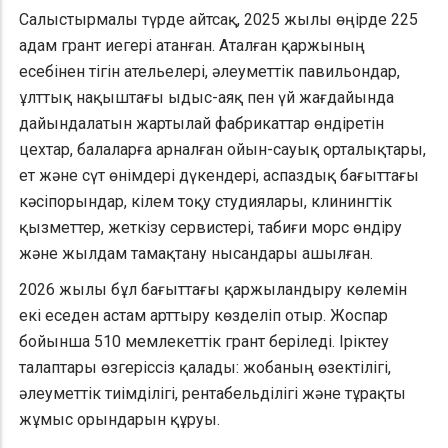
Салыстырмалы түрде айтсақ, 2025 жылы өңірде 225
адам грант иегері атанған. Аталған қаржының
есебінен тігін ательелері, әлеуметтік павильондар,
ұлттық нақыштағы ыдыс-аяқ пен үй жағдайында
дайындалатын жартылай фабрикаттар өндіретін
цехтар, балаларға арналған ойын-сауық орталықтары,
ет және сүт өнімдері дүкендері, аспаздық бағыттағы
кәсіпорындар, кілем тоқу студиялары, клинингтік
қызметтер, жеткізу сервистері, табиғи морс өндіру
және жылдам тамақтану нысандары ашылған.
2026 жылы бұл бағыттағы қаржыландыру көлемін
екі еседен астам арттыру көзделіп отыр. Жоспар
бойынша 510 мемлекеттік грант беріледі. Іріктеу
талаптары өзгеріссіз қалады: жобаның өзектілігі,
әлеуметтік тиімділігі, рентабельділігі және тұрақты
жұмыс орындарын құруы.