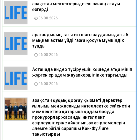
Қазақстан мектептерінде екі пәннің атауы
өзгерді
06 08 2026
Қарағандының тағы екі шағынауданындағы 5
мыңнан астам үйді газға қосуға мүмкіндік
туады
06 08 2026
Астанада видео түсіру үшін көшеде атқа мініп
жүрген ер адам жауапкершілікке тартылды
06 08 2026
Қазақстан құқық қорғау қызметі деректер
ғылымымен жасанды интеллектке сүйенетін
мемлекеттер қатарына қадам басуда:
прокурорлар жасанды интеллект
әзірлеушілеріне айналып, өз әзірлемелерін
әлемге әйгілі сарапшы Кай-Фу Лиге
таныстырды