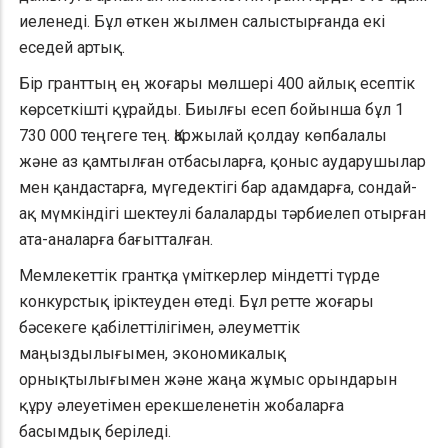
иеленеді. Бұл өткен жылмен салыстырғанда екі
еседей артық.
Бір гранттың ең жоғары мөлшері 400 айлық есептік
көрсеткішті құрайды. Биылғы есеп бойынша бұл 1
730 000 теңгеге тең. Қаржылай қолдау көпбалалы
және аз қамтылған отбасыларға, қоныс аударушылар
мен қандастарға, мүгедектігі бар адамдарға, сондай-
ақ мүмкіндігі шектеулі балаларды тәрбиелеп отырған
ата-аналарға бағытталған.
Мемлекеттік грантқа үміткерлер міндетті түрде
конкурстық іріктеуден өтеді. Бұл ретте жоғары
бәсекеге қабілеттілігімен, әлеуметтік
маңыздылығымен, экономикалық
орнықтылығымен және жаңа жұмыс орындарын
құру әлеуетімен ерекшеленетін жобаларға
басымдық беріледі.