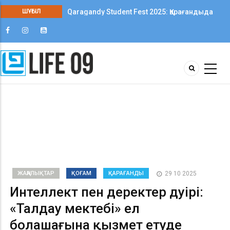
Qaragandy Student Fest 2025: Қарағандыда
ШҰҒЫЛ
колледж студенттері арасында алғаш рет
шығармашылық фестиваль өтті
ЖАҢАЛЫҚТАР
ҚОҒАМ
ҚАРАҒАНДЫ
29 10 2025
Интеллект пен деректер дәуірі:
«Талдау мектебі» ел
болашағына қызмет етуде