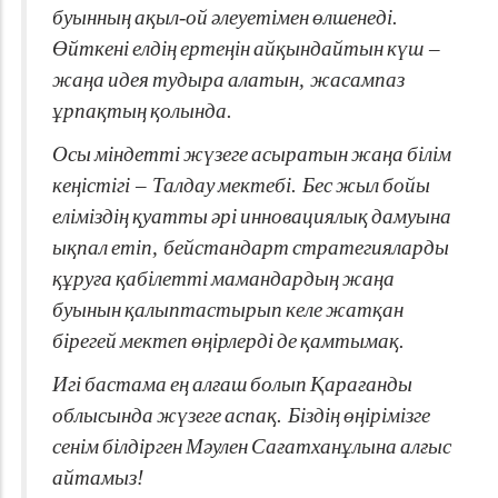
буынның
ақыл
-
ой
әлеуетімен
өлшенеді
.
Өйткені
елдің
ертеңін
айқындайтын
күш
–
жаңа
идея
тудыра
алатын
,
жасампаз
ұрпақтың
қолында
.
Осы
міндетті
жүзеге
асыратын
жаңа
білім
кеңістігі
–
Талдау
мектебі
.
Бес
жыл
бойы
еліміздің
қуатты
әрі
инновациялық
дамуына
ықпал
етіп
,
бейстандарт
стратегияларды
құруға
қабілетті
мамандардың
жаңа
буынын
қалыптастырып
келе
жатқан
бірегей
мектеп
өңірлерді
де
қамтымақ
.
Игі
бастама
ең
алғаш
болып
Қарағанды
облысында
жүзеге
аспақ
.
Біздің
өңірімізге
сенім
білдірген
Мәулен
Сағатханұлына
алғыс
айтамыз
!