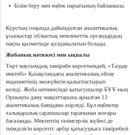
Білім беру мен еңбек нарығының байланысы.
Курстың соңында дайындалған аналитикалық
ұсыныстар облыстық мемлекеттік органдардың
нақты қызметінде қолданылатын болады.
Жобаның нәтижесі мен ықпалы
Төрт маусымдық тәжірибе көрсеткендей, «Талдау
мектебі» Қазақстандағы аналитикалық ойлау
мәдениетінің экожүйесін қалыптастырып
келеді.
Жоба нәтижесінде қатысушылар БҰҰ-ның
Орнықты даму мақсаттарына арналған 13
аналитикалық баяндама әзірледі. Бұл еңбектер
халықаралық сарапшылар тарапынан жоғары
бағаланды.
Мектептің тәлімгерлік жүйесі де
тиімділігін көрсетті: әрбір қатысушыға тәжірибелі