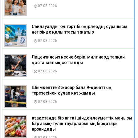
07 08 2026
Сайлауалды күнтәртібі өңірлердің сұранысы
негізінде қалыптасып жатыр
07 08 2026
Лицензиясыз несие беріп, миллиард тапқан
қостанайлық сотталды
07 08 2026
Шымкентте 3 жасар бала 9-қабаттың
терезесінен құлап көз жұмды
07 08 2026
Қазақстанда бір апта ішінде әлеуметтік маңызы
бар азық-түлік тауарларының бірқатары
арзандады
07 08 2026