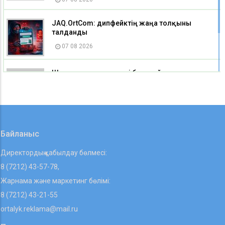
JAQ.OrtCom: дипфейктің жаңа толқыны
талданды
07 08 2026
Шығыс Қазақстанда екі балақай телевизиялық
мұнараға шығып бара жатқан жерінен
тоқтатылды
07 08 2026
Байланыс
Директордың қабылдау бөлмесі:
8 (7212) 43-57-78,
Жарнама және маркетинг бөлімі:
8 (7212) 43-21-55
ortalyk.reklama@mail.ru