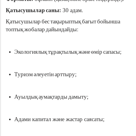
Қатысушылар
саны
:
30
адам
.
Қатысушылар
бес
тақырыптық
бағыт
бойынша
топтық
жобалар
дайындайды
:
Экологиялық
тұрақтылық
және
өмір
сапасы
;
Туризм
әлеуетін
арттыру
;
Ауылдық
аумақтарды
дамыту
;
Адами капитал және жастар саясаты;