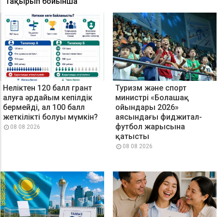
Тақырып бойынша
Неліктен 120 балл грант
Туризм және спорт
алуға әрдайым кепілдік
министрі «Болашақ
бермейді, ал 100 балл
ойындары 2026»
жеткілікті болуы мүмкін?
аясындағы фиджитал-
футбол жарысына
08 08 2026
қатысты
08 08 2026