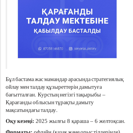
Бұл
бастама
жас
мамандар
арасында
стратегиялық
ойлау
мен
талдау
құзыреттерін
дамытуға
бағытталған
.
Курстың
негізгі
тақырыбы
–
Қарағанды
облысын
тұрақты
дамыту
мақсатындағы
талдау
.
Оқу
кезеңі
:
2025
жылғы
8
қараша
– 6
желтоқсан
.
Форматы
:
офлайн
(
қазақ
және
орыс
тілдерінде
).