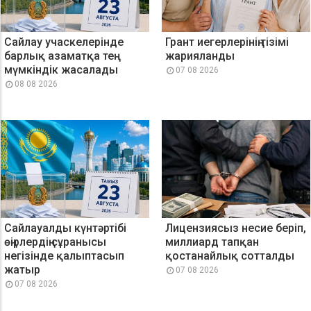
Сайлау учаскелерінде
Грант иегерлерінің тізімі
барлық азаматқа тең
жарияланды
мүмкіндік жасалады
07 08 2026
08 08 2026
Сайлауалды күнтәртібі
Лицензиясыз несие беріп,
өңірлердің сұранысы
миллиард тапқан
негізінде қалыптасып
қостанайлық сотталды
жатыр
07 08 2026
07 08 2026