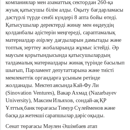
компаниялар мен азаматтық сектордан 260-қа
жуық қатысушы білім алды.
Оқыту бағдарламасы
дәстүрлі түрде сенбі күндері 8 апта бойы өтеді.
Қатысушылар деректерді жинау мен өңдеудің
қолданбалы әдістерін меңгереді, сараптамалық
материалдар әзірлеу дағдыларын дамытады және
топтық зерттеу жобаларында жұмыс істейді.
Әр
маусым қорытындысында қатысушылардың
талдамалық материалдары жинақ түрінде басылып
шығып, Парламент депутаттарына және тиісті
мемлекеттік органдарға ұсыным ретінде
жолданады.
Мектеп
аясында
Кай
-
Фу
Ли
(Sinovation Ventures),
Вакар
Ахмад
(Nazarbayev
University),
Максим
Ильяхов
,
сондай
-
ақ
ҚР
Ұлттық
банк
төрағасы
Тимур
Сүлейменов
және
басқа
да
жетекші
сарапшылар
дәріс
оқыды
.
Сенат төрағасы Мәулен Әшімбаев атап