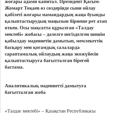
жоғары адами капитал. Президент Қасым-
Жомарт Тоқаев өз сөздерінде сыни ойлау
қабілеті жоғары мамандардың жаңа буынды
қалыптастырудың маңызын бірнеше рет атап
өткен. Осы мақсатта құрылған «Талдау
мектебі» жобасы – дәлелге негізделген шешім
қабылдау мәдениетін дамытып, мемлекеттік
басқару мен қоғамдық салаларда
сараптамалық ойлаудың жаңа экожүйесін
қалыптастыруға бағытталған бірегей
бастама.
Аналитикалық мәдениетті дамытуға
бағытталған жоба
«Талдау мектебі» – Қазақстан Республикасы