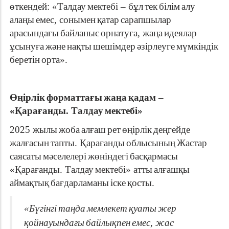
өткендей:
«
Талдау
мектебі
–
бұл
тек
білім
алу
алаңы
емес
,
сонымен
қатар
сарапшылар
арасындағы
байланыс
орнатуға
,
жаңа
идеялар
ұсынуға
және
нақты
шешімдер
әзірлеуге
мүмкіндік
беретін
орта
».
Өңірлік
форматтағы
жаңа
қадам
–
«
Қарағанды
.
Талдау
мектебі
»
2025
жылы
жоба
алғаш
рет
өңірлік
деңгейде
жалғасын
тапты
.
Қарағанды
облысының
Жастар
саясаты
мәселелері
жөніндегі
басқармасы
«
Қарағанды
.
Талдау
мектебі
»
атты
алғашқы
аймақтық
бағдарламаны
іске
қосты
.
«
Бүгінгі
таңда
мемлекет
қуаты
жер
қойнауындағы
байлықпен
емес
,
жас