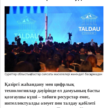
Суреттер облыстық Жастар саясаты мәселелері жөніндегі басқармадан
Қазіргі жаһандану мен цифрлық
тех
нологиялар
дәуірінде ел дамуының басты
қозғаушы күші – табиғи ресурстар емес,
интеллектуалды әлеует пен талдау қабілеті