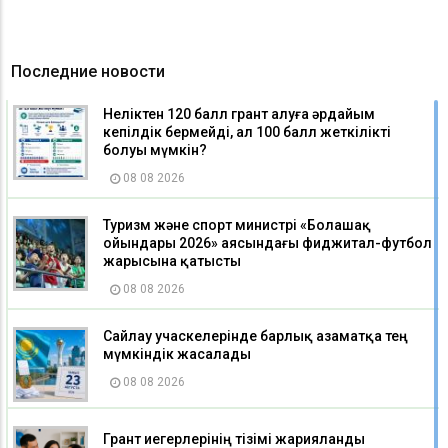
Последние новости
Неліктен 120 балл грант алуға әрдайым
кепілдік бермейді, ал 100 балл жеткілікті
болуы мүмкін?
08 08 2026
Туризм және спорт министрі «Болашақ
ойындары 2026» аясындағы фиджитал-футбол
жарысына қатысты
08 08 2026
Сайлау учаскелерінде барлық азаматқа тең
мүмкіндік жасалады
08 08 2026
Грант иегерлерінің тізімі жарияланды