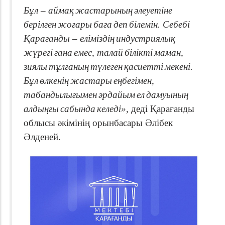
Бұл
–
аймақ
жастарының
әлеуетіне
берілген
жоғары
баға
деп
білемін
.
Себебі
Қарағанды
–
еліміздің
индустриялық
жүрегі
ғана
емес
,
талай
білікті
маман
,
зиялы
тұлғаның
түлеген
қасиетті
мекені
.
Бұл
өлкенің
жастары
еңбегімен
,
табандылығымен
әрдайым
ел
дамуының
алдыңғы
сабында
келеді
»,
деді Қарағанды
облысы әкімінің орынбасары Әлібек
Әлденей.