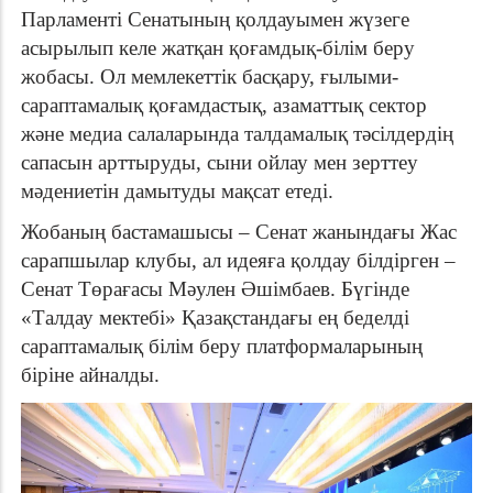
Парламенті Сенатының қолдауымен жүзеге
асырылып келе жатқан қоғамдық-білім беру
жобасы. Ол мемлекеттік басқару, ғылыми-
сараптамалық қоғамдастық, азаматтық сектор
және медиа салаларында талдамалық тәсілдердің
сапасын арттыруды, сыни ойлау мен зерттеу
мәдениетін дамытуды мақсат етеді.
Жобаның бастамашысы – Сенат жанындағы Жас
сарапшылар клубы, ал идеяға қолдау білдірген –
Сенат Төрағасы Мәулен Әшімбаев. Бүгінде
«Талдау мектебі» Қазақстандағы ең беделді
сараптамалық білім беру платформаларының
біріне
айналды.