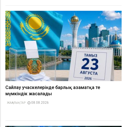
Сайлау учаскелерінде барлық азаматқа тең
мүмкіндік жасалады
08.08.2026
ЖАҢАЛЫҚТАР