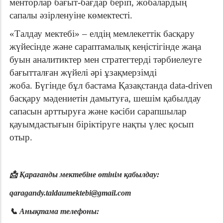
менторлар бағыт-бағдар беріп, жобалардың
сапалы әзірленуіне көмектесті.
«Талдау мектебі» – елдің мемлекеттік басқару
жүйесінде және сараптамалық кеңістігінде жаңа
буын аналитиктер мен стратегтерді тәрбиелеуге
бағытталған жүйелі әрі ұзақмерзімді
жоба.
Бүгінде бұл бастама Қазақстанда data-driven
басқару мәдениетін дамытуға, шешім қабылдау
сапасын арттыруға және кәсіби сарапшылар
қауымдастығын біріктіруге нақты үлес қосып
отыр.
📩
Қарағанды мектебіне өтінім қабылдау:
qaragandy.taldaumektebi@gmail.com
📞
Анықтама телефоны: