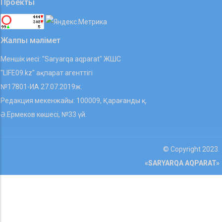
Проекты
Жалпы мәлімет
Меншік иесі: "Saryarqa aqparat" ЖШС
"LIFE09.kz" ақпарат агенттігі
№17801-ИА 27.07.2019ж.
Редакция мекенжайы: 100009, Қарағанды қ.
Ә.Ермеков көшесі, №33 үй.
© Copyright 2023.
«SARYARQA AQPARAT»