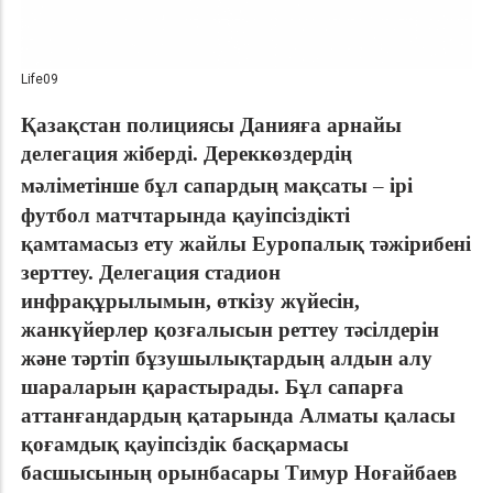
Life09
Қазақстан полициясы Данияға арнайы
делегация жіберді. Дереккөздердің
мәліметінше бұл сапардың мақсаты
–
ірі
футбол матчтарында қауіпсіздікті
қамтамасыз ету жайлы Еуропалық тәжірибені
зерттеу. Делегация стадион
инфрақұрылымын, өткізу жүйесін,
жанкүйерлер қозғалысын реттеу тәсілдерін
және тәртіп бұзушылықтардың алдын алу
шараларын қарастырады. Бұл сапарға
аттанғандардың қатарында Алматы қаласы
қоғамдық қауіпсіздік басқармасы
басшысының орынбасары Тимур Ноғайбаев