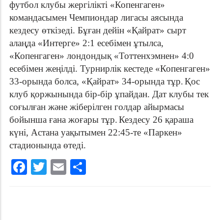
футбол клубы жергілікті «Копенгаген»
командасымен Чемпиондар лигасы аясында
кездесу өткізеді. Бұған дейін «Қайрат» сырт
алаңда «Интерге» 2:1 есебімен ұтылса,
«Копенгаген» лондондық «Тоттенхэмнен» 4:0
есебімен жеңілді. Турнирлік кестеде «Копенгаген»
33-орында болса, «Қайрат» 34-орында тұр.
Қос
клуб қоржынында бір-бір ұпайдан. Дат клубы тек
соғылған және жіберілген голдар айырмасы
бойынша ғана жоғары тұр.
Кездесу 26 қараша
күні, Астана уақытымен 22:45-те «Паркен»
стадионында өтеді.
Facebook
Twitter
Email
Share