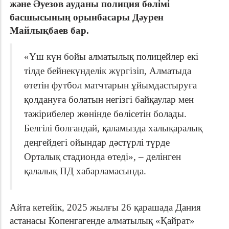
және Әуезов ауданы полиция бөлімі
басшысының орынбасары Дәурен
Майлықбаев бар.
«Үш күн бойы алматылық полицейлер екі
тілде бейнекүнделік жүргізіп, Алматыда
өтетін футбол матчтарын ұйымдастыруға
қолдануға болатын негізгі байқаулар мен
тәжірибелер жөнінде бөлісетін болады.
Белгілі болғандай, қаламызда халықаралық
деңгейдегі ойындар дәстүрлі түрде
Орталық стадионда өтеді», – делінген
қалалық ПД хабарламасында.
Айта кетейік, 2025 жылғы 26 қарашада Дания
астанасы Копенгагенде алматылық «Қайрат»